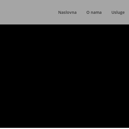
Naslovna
O nama
Usluge